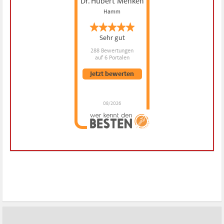
Dr. Hubert Menken
Hamm
Sehr gut
288 Bewertungen
auf 6 Portalen
Jetzt bewerten
08/2026
Dr. Hubert Menken
hat
4.88
von
5
Sternen |
288
Dr.
Hubert
Menken
Bewertungen
auf
werkenntdenBESTEN.de