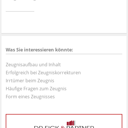
Ist es wirklich gut?
Kontakt
News
Was Sie interessieren könnte:
Impressum
Zeugnisaufbau und Inhalt
Datenschutz
Erfolgreich bei Zeugniskorrekturen
Irrtümer beim Zeugnis
Häufige Fragen zum Zeugnis
Form eines Zeugnisses