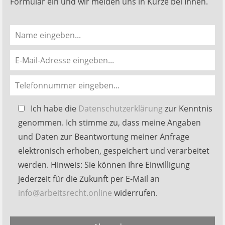
Formular ein und wir melden uns in Kürze bei Ihnen.
Bitte
Ich habe die
Datenschutzerklärung
zur Kenntnis
lasse
genommen. Ich stimme zu, dass meine Angaben
dieses
und Daten zur Beantwortung meiner Anfrage
Feld
elektronisch erhoben, gespeichert und verarbeitet
leer.
werden. Hinweis: Sie können Ihre Einwilligung
jederzeit für die Zukunft per E-Mail an
info@arbeitsrecht.online
widerrufen.
Alternative: