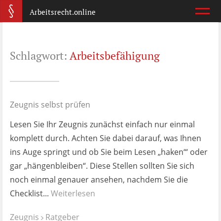
Arbeitsrecht.online
Arbeitsvertrag
Schlagwort:
Arbeitsbefähigung
Was ist wichtig?
Abmahnung
Wie reagiere ich?
Zeugnis selbst prüfen
Lesen Sie Ihr Zeugnis zunächst einfach nur einmal
Kündigung
komplett durch. Achten Sie dabei darauf, was Ihnen
Was jetzt?
ins Auge springt und ob Sie beim Lesen „haken‘“ oder
gar „hängenbleiben“. Diese Stellen sollten Sie sich
Aufhebungsvertrag
noch einmal genauer ansehen, nachdem Sie die
Wann lohnt er sich?
Checklist...
Weiterlesen
Zeugnis
Zeugnis
Ratgeber