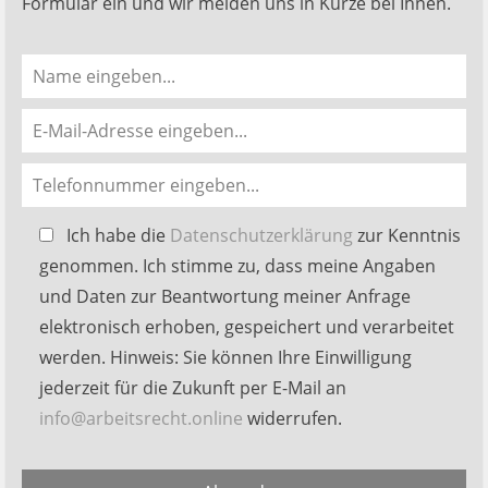
Formular ein und wir melden uns in Kürze bei Ihnen.
Bitte
Ich habe die
Datenschutzerklärung
zur Kenntnis
lasse
genommen. Ich stimme zu, dass meine Angaben
dieses
und Daten zur Beantwortung meiner Anfrage
Feld
elektronisch erhoben, gespeichert und verarbeitet
leer.
werden. Hinweis: Sie können Ihre Einwilligung
jederzeit für die Zukunft per E-Mail an
info@arbeitsrecht.online
widerrufen.
Alternative: