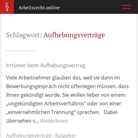
Arbeitsrecht.online
Arbeitsvertrag
Schlagwort:
Aufhebungsverträge
Was ist wichtig?
Abmahnung
Wie reagiere ich?
Irrtümer beim Aufhebungsvertrag
Viele Arbeitnehmer glauben das, weil sie dann im
Kündigung
Bewerbungsgespräch nicht offenlegen müssen, dass
Was jetzt?
Ihnen gekündigt wurde. Sie wollen lieber von einem
„ungekündigten Arbeitsverhältnis“ oder von einer
Aufhebungsvertrag
„einvernehmlichen Trennung“ sprechen. Dabei
Wann lohnt er sich?
übersehen s...
Weiterlesen
Zeugnis
Aufhebungsvertrag
Ratgeber