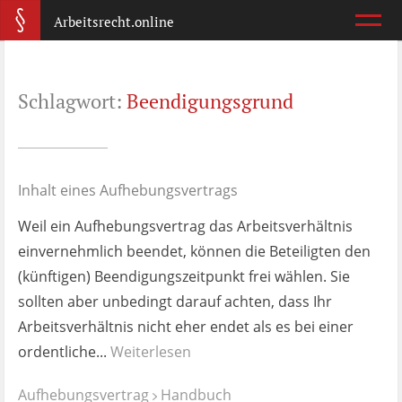
Arbeitsrecht.online
Arbeitsvertrag
Schlagwort:
Beendigungsgrund
Was ist wichtig?
Abmahnung
Wie reagiere ich?
Inhalt eines Aufhebungsvertrags
Weil ein Aufhebungsvertrag das Arbeitsverhältnis
Kündigung
einvernehmlich beendet, können die Beteiligten den
Was jetzt?
(künftigen) Beendigungszeitpunkt frei wählen. Sie
sollten aber unbedingt darauf achten, dass Ihr
Aufhebungsvertrag
Arbeitsverhältnis nicht eher endet als es bei einer
Wann lohnt er sich?
ordentliche...
Weiterlesen
Zeugnis
Aufhebungsvertrag
Handbuch