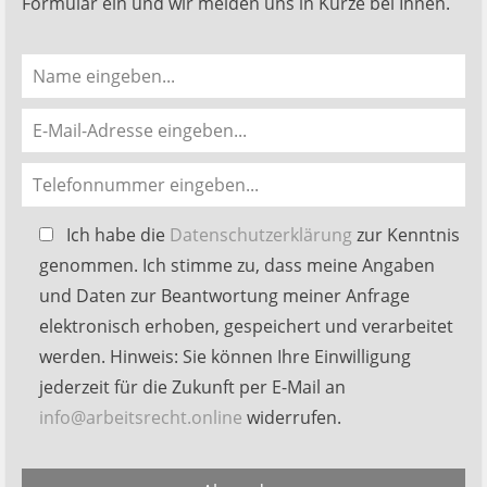
Formular ein und wir melden uns in Kürze bei Ihnen.
Bitte
Ich habe die
Datenschutzerklärung
zur Kenntnis
lasse
genommen. Ich stimme zu, dass meine Angaben
dieses
und Daten zur Beantwortung meiner Anfrage
Feld
elektronisch erhoben, gespeichert und verarbeitet
leer.
werden. Hinweis: Sie können Ihre Einwilligung
jederzeit für die Zukunft per E-Mail an
info@arbeitsrecht.online
widerrufen.
Alternative: