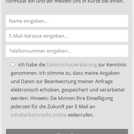
Formular ein und wir melden uns in Kürze bei Ihnen.
Bitte
Ich habe die
Datenschutzerklärung
zur Kenntnis
lasse
genommen. Ich stimme zu, dass meine Angaben
dieses
und Daten zur Beantwortung meiner Anfrage
Feld
elektronisch erhoben, gespeichert und verarbeitet
leer.
werden. Hinweis: Sie können Ihre Einwilligung
jederzeit für die Zukunft per E-Mail an
info@arbeitsrecht.online
widerrufen.
Alternative: