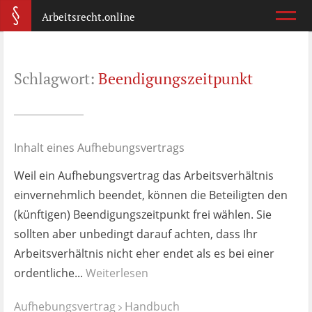
Arbeitsrecht.online
Arbeitsvertrag
Schlagwort:
Beendigungszeitpunkt
Was ist wichtig?
Abmahnung
Wie reagiere ich?
Inhalt eines Aufhebungsvertrags
Weil ein Aufhebungsvertrag das Arbeitsverhältnis
Kündigung
einvernehmlich beendet, können die Beteiligten den
Was jetzt?
(künftigen) Beendigungszeitpunkt frei wählen. Sie
sollten aber unbedingt darauf achten, dass Ihr
Aufhebungsvertrag
Arbeitsverhältnis nicht eher endet als es bei einer
Wann lohnt er sich?
ordentliche...
Weiterlesen
Zeugnis
Aufhebungsvertrag
Handbuch