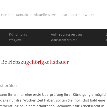
Home
Kontakt
Aktuelle News
Facebook
Twitter
Kündigung
Aufhebungsvertrag
Was jetzt?
Wann lohnt er sich?
Betriebszugehörigkeitsdauer
st prüfen
 kann Ihnen nur eine erste Überprüfung Ihrer Kündigung ermöglic
 Klage nur drei Wochen Zeit haben, sollten Sie möglichst bald eine
rstberatung bei einem erfahrenen Fachanwalt für Arbeitsrecht in