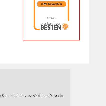
Jetzt bewerten
08/2026
Dr. Hubert Menken
hat
4.88
von
5
Sternen |
288
Dr.
Hubert
Menken
Bewertungen
auf
werkenntdenBESTEN.de
Sie einfach Ihre persönlichen Daten in