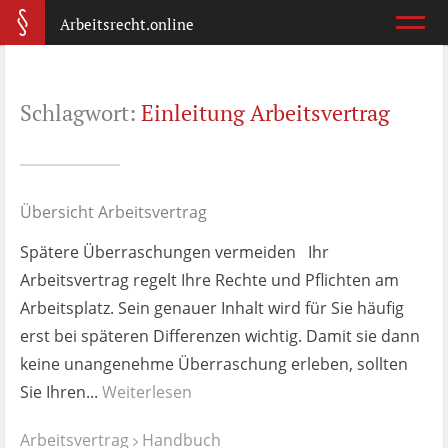
Arbeitsrecht.online
Arbeitsvertrag
Schlagwort:
Einleitung Arbeitsvertrag
Was ist wichtig?
Abmahnung
Wie reagiere ich?
Übersicht Arbeitsvertrag
Spätere Überraschungen vermeiden Ihr
Kündigung
Arbeitsvertrag regelt Ihre Rechte und Pflichten am
Was jetzt?
Arbeitsplatz. Sein genauer Inhalt wird für Sie häufig
erst bei späteren Differenzen wichtig. Damit sie dann
Aufhebungsvertrag
keine unangenehme Überraschung erleben, sollten
Wann lohnt er sich?
Sie Ihren...
Weiterlesen
Zeugnis
Arbeitsvertrag
Handbuch