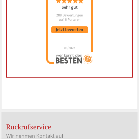
Sehr gut
288 Bewertungen
auf 6 Portalen
Jetzt bewerten
08/2026
Dr. Hubert Menken
hat
4.88
von
5
Sternen |
288
Dr.
Hubert
Menken
Bewertungen
auf
werkenntdenBESTEN.de
Rückrufservice
Wir nehmen Kontakt auf