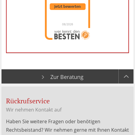
Jetzt bewerten
08/2026
Dr. Hubert Menken
hat
4.88
von
5
Sternen |
288
Dr.
Hubert
Menken
Bewertungen
auf
werkenntdenBESTEN.de
Zur Beratung
Rückrufservice
Wir nehmen Kontakt auf
Haben Sie weitere Fragen oder benötigen
Rechtsbeistand? Wir nehmen gerne mit Ihnen Kontakt