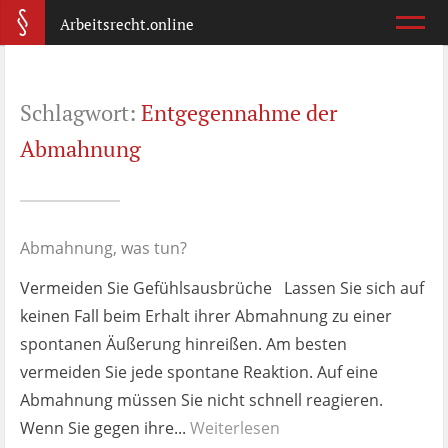
Arbeitsrecht.online
Arbeitsvertrag
Schlagwort:
Entgegennahme der
Was ist wichtig?
Abmahnung
Abmahnung
Wie reagiere ich?
Abmahnung, was tun?
Kündigung
Vermeiden Sie Gefühlsausbrüche Lassen Sie sich auf
Was jetzt?
keinen Fall beim Erhalt ihrer Abmahnung zu einer
spontanen Äußerung hinreißen. Am besten
Aufhebungsvertrag
vermeiden Sie jede spontane Reaktion. Auf eine
Wann lohnt er sich?
Abmahnung müssen Sie nicht schnell reagieren.
Wenn Sie gegen ihre...
Zeugnis
Weiterlesen