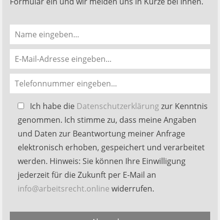
Formular ein und wir melden uns in Kürze bei Ihnen.
Bitte
Ich habe die
Datenschutzerklärung
zur Kenntnis
lasse
genommen. Ich stimme zu, dass meine Angaben
dieses
und Daten zur Beantwortung meiner Anfrage
Feld
elektronisch erhoben, gespeichert und verarbeitet
leer.
werden. Hinweis: Sie können Ihre Einwilligung
jederzeit für die Zukunft per E-Mail an
info@arbeitsrecht.online
widerrufen.
Alternative: