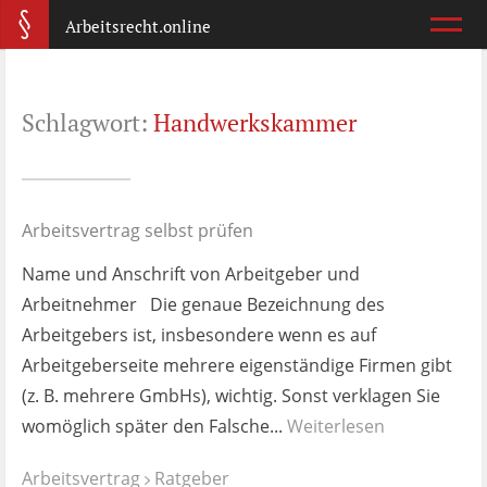
Arbeitsrecht.online
Arbeitsvertrag
Schlagwort:
Handwerkskammer
Was ist wichtig?
Abmahnung
Wie reagiere ich?
Arbeitsvertrag selbst prüfen
Name und Anschrift von Arbeitgeber und
Kündigung
Arbeitnehmer Die genaue Bezeichnung des
Was jetzt?
Arbeitgebers ist, insbesondere wenn es auf
Arbeitgeberseite mehrere eigenständige Firmen gibt
Aufhebungsvertrag
(z. B. mehrere GmbHs), wichtig. Sonst verklagen Sie
Wann lohnt er sich?
womöglich später den Falsche...
Weiterlesen
Zeugnis
Arbeitsvertrag
Ratgeber