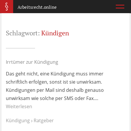
Arbeitsrecht.online
Arbeitsvertrag
Schlagwort:
Kündigen
Was ist wichtig?
Abmahnung
Wie reagiere ich?
Irrtümer zur Kündigung
Das geht nicht, eine Kündigung muss immer
Kündigung
schriftlich erfolgen, sonst ist sie unwirksam.
Was jetzt?
Kündigungen per Mail sind deshalb genauso
unwirksam wie solche per SMS oder Fax....
Aufhebungsvertrag
Weiterlesen
Wann lohnt er sich?
Kündigung
Ratgeber
Zeugnis