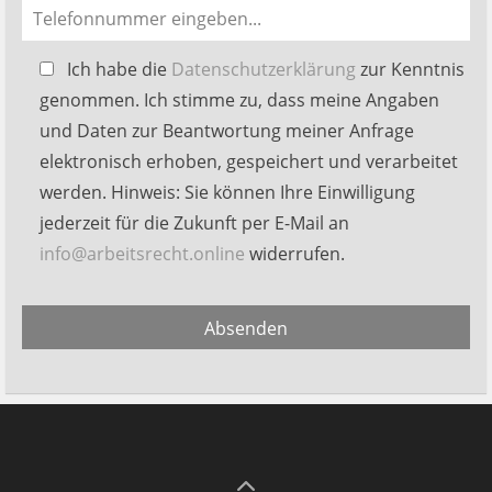
Bitte
Ich habe die
Datenschutzerklärung
zur Kenntnis
lasse
genommen. Ich stimme zu, dass meine Angaben
dieses
und Daten zur Beantwortung meiner Anfrage
Feld
elektronisch erhoben, gespeichert und verarbeitet
leer.
werden. Hinweis: Sie können Ihre Einwilligung
jederzeit für die Zukunft per E-Mail an
info@arbeitsrecht.online
widerrufen.
Alternative:
Absenden