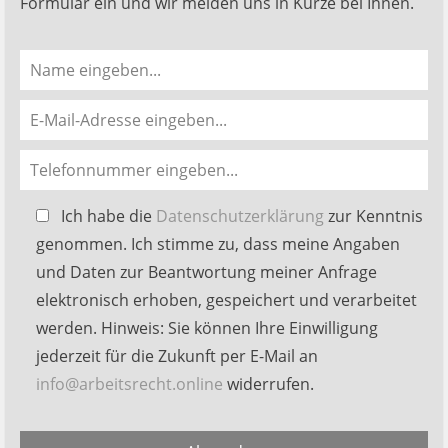
Formular ein und wir melden uns in Kürze bei Ihnen.
Bitte
Ich habe die
Datenschutzerklärung
zur Kenntnis
lasse
genommen. Ich stimme zu, dass meine Angaben
dieses
und Daten zur Beantwortung meiner Anfrage
Feld
elektronisch erhoben, gespeichert und verarbeitet
leer.
werden. Hinweis: Sie können Ihre Einwilligung
jederzeit für die Zukunft per E-Mail an
info@arbeitsrecht.online
widerrufen.
Alternative: