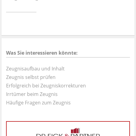
Ist es wirklich gut?
Kontakt
News
Was Sie interessieren könnte:
Impressum
Zeugnisaufbau und Inhalt
Datenschutz
Zeugnis selbst prüfen
Erfolgreich bei Zeugniskorrekturen
Irrtümer beim Zeugnis
Häufige Fragen zum Zeugnis