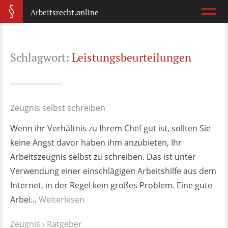
Arbeitsrecht.online
Arbeitsvertrag
Schlagwort:
Leistungsbeurteilungen
Was ist wichtig?
Abmahnung
Wie reagiere ich?
Zeugnis selbst schreiben
Wenn ihr Verhältnis zu Ihrem Chef gut ist, sollten Sie
Kündigung
keine Angst davor haben ihm anzubieten, Ihr
Was jetzt?
Arbeitszeugnis selbst zu schreiben. Das ist unter
Verwendung einer einschlägigen Arbeitshilfe aus dem
Aufhebungsvertrag
Internet, in der Regel kein großes Problem. Eine gute
Wann lohnt er sich?
Arbei...
Weiterlesen
Zeugnis
Zeugnis
Ratgeber