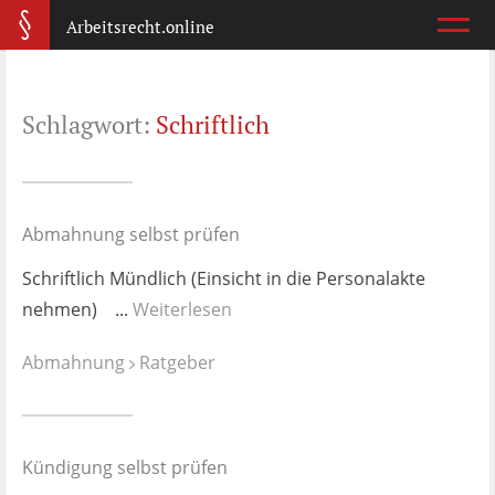
Arbeitsrecht.online
Arbeitsvertrag
Schlagwort:
Schriftlich
Was ist wichtig?
Abmahnung
Wie reagiere ich?
Abmahnung selbst prüfen
Schriftlich Mündlich (Einsicht in die Personalakte
Kündigung
nehmen) ...
Weiterlesen
Was jetzt?
Abmahnung
Ratgeber
Aufhebungsvertrag
Wann lohnt er sich?
Kündigung selbst prüfen
Zeugnis