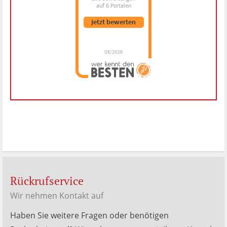
auf 6 Portalen
Jetzt bewerten
08/2026
Dr. Hubert Menken
hat
4.88
von
5
Sternen |
288
Dr.
Hubert
Menken
Bewertungen
auf
werkenntdenBESTEN.de
Rückrufservice
Wir nehmen Kontakt auf
Haben Sie weitere Fragen oder benötigen