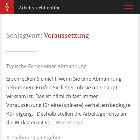
Arbeitsrecht.online
Arbeitsvertrag
Schlagwort:
Voraussetzung
Was ist wichtig?
Abmahnung
Wie reagiere ich?
Typische Fehler einer Abmahnung
Erschrecken Sie nicht, wenn Sie eine Abmahnung
Kündigung
bekommen. Prüfen Sie lieber, ob sie überhaupt
Was jetzt?
wirksam ist. Das ist nämlich fast immer
Voraussetzung für eine (spätere) verhaltensbedingte
Aufhebungsvertrag
Kündigung. Deshalb stellen die Arbeitsgerichte an
Wann lohnt er sich?
die Wirksamkeit vo...
Weiterlesen
Zeugnis
Abmahnung
Ratgeber