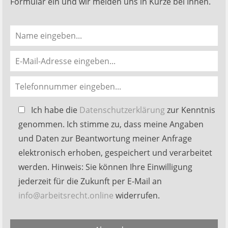
Formular ein und wir melden uns in Kürze bei Ihnen.
Bitte
Ich habe die
Datenschutzerklärung
zur Kenntnis
lasse
genommen. Ich stimme zu, dass meine Angaben
dieses
und Daten zur Beantwortung meiner Anfrage
Feld
elektronisch erhoben, gespeichert und verarbeitet
leer.
werden. Hinweis: Sie können Ihre Einwilligung
jederzeit für die Zukunft per E-Mail an
info@arbeitsrecht.online
widerrufen.
Alternative: