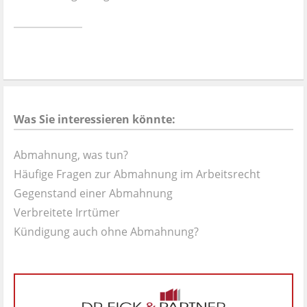
Ist es wirklich gut?
Kontakt
News
Was Sie interessieren könnte:
Impressum
Abmahnung, was tun?
Datenschutz
Häufige Fragen zur Abmahnung im Arbeitsrecht
Gegenstand einer Abmahnung
Verbreitete Irrtümer
Kündigung auch ohne Abmahnung?