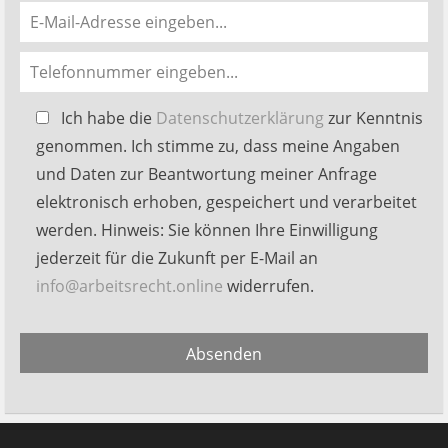
Bitte
Ich habe die
Datenschutzerklärung
zur Kenntnis
lasse
genommen. Ich stimme zu, dass meine Angaben
dieses
und Daten zur Beantwortung meiner Anfrage
Feld
elektronisch erhoben, gespeichert und verarbeitet
leer.
werden. Hinweis: Sie können Ihre Einwilligung
jederzeit für die Zukunft per E-Mail an
info@arbeitsrecht.online
widerrufen.
Alternative:
Absenden