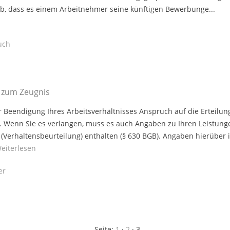
b, dass es einem Arbeitnehmer seine künftigen Bewerbunge...
uch
 zum Zeugnis
r Beendigung Ihres Arbeitsverhältnisses Anspruch auf die Erteilun
. Wenn Sie es verlangen, muss es auch Angaben zu Ihren Leistung
(Verhaltensbeurteilung) enthalten (§ 630 BGB). Angaben hierüber 
eiterlesen
er
Seite:
1
·
2
·
3