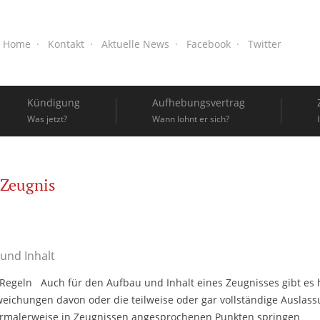
Home
Kontakt
Aktuelle News
Facebook
Twitter
Kündigung
Aufhebungsvertrag
Was jetzt?
Wann lohnt er sich?
Zeugnis
und Inhalt
e Regeln Auch für den Aufbau und Inhalt eines Zeugnisses gibt es
weichungen davon oder die teilweise oder gar vollständige Auslas
ormalerweise in Zeugnissen angesprochenen Punkten springen