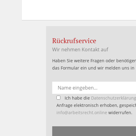
Rückrufservice
Wir nehmen Kontakt auf
Haben Sie weitere Fragen oder benötigen
das Formular ein und wir melden uns in 
Bitte
Ich habe die
Datenschutzerklärun
lasse
Anfrage elektronisch erhoben, gespeich
dieses
info@arbeitsrecht.online
widerrufen.
Feld
Alternative:
leer.