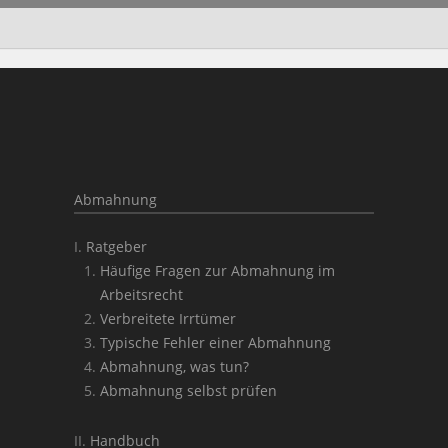
Abmahnung
Ratgeber
Häufige Fragen zur Abmahnung im
Arbeitsrecht
Verbreitete Irrtümer
Typische Fehler einer Abmahnung
Abmahnung, was tun?
Abmahnung selbst prüfen
Handbuch