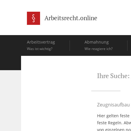
Arbeitsrecht.online
Arbeitsvertrag
Abmahnung
Was ist wichtig?
Wie reagiere ich?
Ihre Suche:
Zeugnisaufbau 
Hier gelten fest
feste Regeln. Ab
von einzelnen n