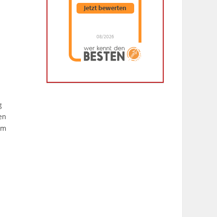
Jetzt bewerten
08/2026
Dr. Hubert Menken
hat
4.88
von
5
Sternen |
288
Dr.
Hubert
Menken
Bewertungen
auf
werkenntdenBESTEN.de
g
en
im