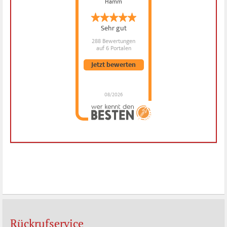
Hamm
Sehr gut
288 Bewertungen
auf 6 Portalen
Jetzt bewerten
08/2026
Dr. Hubert Menken
hat
4.88
von
5
Sternen |
288
Dr.
Hubert
Menken
Bewertungen
auf
werkenntdenBESTEN.de
Rückrufservice