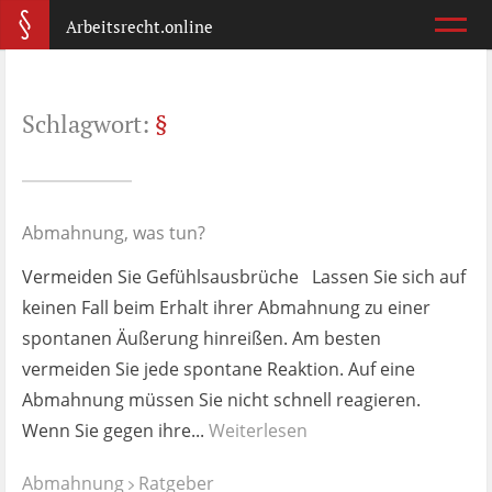
Arbeitsrecht.online
Arbeitsvertrag
Schlagwort:
§
Was ist wichtig?
Abmahnung
Wie reagiere ich?
Abmahnung, was tun?
Vermeiden Sie Gefühlsausbrüche Lassen Sie sich auf
Kündigung
keinen Fall beim Erhalt ihrer Abmahnung zu einer
Was jetzt?
spontanen Äußerung hinreißen. Am besten
vermeiden Sie jede spontane Reaktion. Auf eine
Aufhebungsvertrag
Abmahnung müssen Sie nicht schnell reagieren.
Wann lohnt er sich?
Wenn Sie gegen ihre...
Weiterlesen
Zeugnis
Abmahnung
Ratgeber