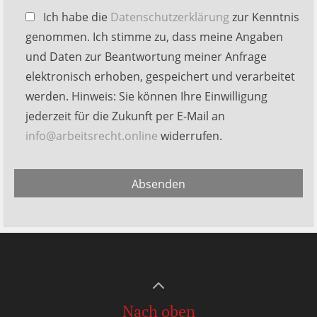
Bitte
Ich habe die
Datenschutzerklärung
zur Kenntnis
lasse
genommen. Ich stimme zu, dass meine Angaben
dieses
und Daten zur Beantwortung meiner Anfrage
Feld
elektronisch erhoben, gespeichert und verarbeitet
leer.
werden. Hinweis: Sie können Ihre Einwilligung
jederzeit für die Zukunft per E-Mail an
info@arbeitsrecht.online
widerrufen.
Alternative:
Absenden
Nach oben