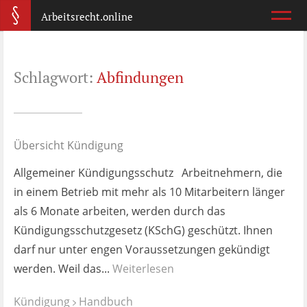
Arbeitsrecht.online
Arbeitsvertrag
Schlagwort:
Abfindungen
Was ist wichtig?
Abmahnung
Wie reagiere ich?
Übersicht Kündigung
Allgemeiner Kündigungsschutz Arbeitnehmern, die
Kündigung
in einem Betrieb mit mehr als 10 Mitarbeitern länger
Was jetzt?
als 6 Monate arbeiten, werden durch das
Kündigungsschutzgesetz (KSchG) geschützt. Ihnen
Aufhebungsvertrag
darf nur unter engen Voraussetzungen gekündigt
Wann lohnt er sich?
werden. Weil das...
Weiterlesen
Zeugnis
Kündigung
Handbuch