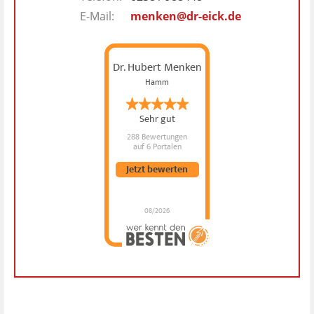
E-Mail:
menken@dr-eick.de
Dr. Hubert Menken
Hamm
Sehr gut
288 Bewertungen
auf 6 Portalen
Jetzt bewerten
08/2026
Dr. Hubert Menken
hat
4.88
von
5
Sternen |
288
Dr.
Hubert
Menken
Bewertungen
auf
werkenntdenBESTEN.de