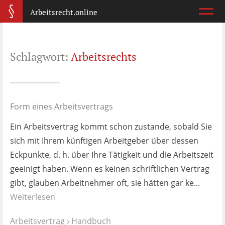
Arbeitsrecht.online
Arbeitsvertrag
Schlagwort:
Arbeitsrechts
Was ist wichtig?
Abmahnung
Wie reagiere ich?
Form eines Arbeitsvertrags
Ein Arbeitsvertrag kommt schon zustande, sobald Sie
Kündigung
sich mit Ihrem künftigen Arbeitgeber über dessen
Was jetzt?
Eckpunkte, d. h. über Ihre Tätigkeit und die Arbeitszeit
geeinigt haben. Wenn es keinen schriftlichen Vertrag
Aufhebungsvertrag
gibt, glauben Arbeitnehmer oft, sie hätten gar ke...
Wann lohnt er sich?
Weiterlesen
Zeugnis
Arbeitsvertrag
Handbuch