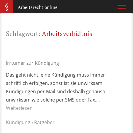
Arbeitsrecht.online
Arbeitsvertrag
Schlagwort:
Arbeitsverhältnis
Was ist wichtig?
Abmahnung
Wie reagiere ich?
Irrtümer zur Kündigung
Das geht nicht, eine Kündigung muss immer
Kündigung
schriftlich erfolgen, sonst ist sie unwirksam.
Was jetzt?
Kündigungen per Mail sind deshalb genauso
unwirksam wie solche per SMS oder Fax....
Aufhebungsvertrag
Weiterlesen
Wann lohnt er sich?
Kündigung
Ratgeber
Zeugnis