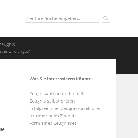
Zeugnis
Ist es wirklich gut?
Was Sie interessieren könnte:
Zeugnisaufbau und Inhalt
Zeugnis selbst prüfen
Erfolgreich bei Zeugniskorrekturen
Irrtümer beim Zeugnis
Form eines Zeugnisses
die