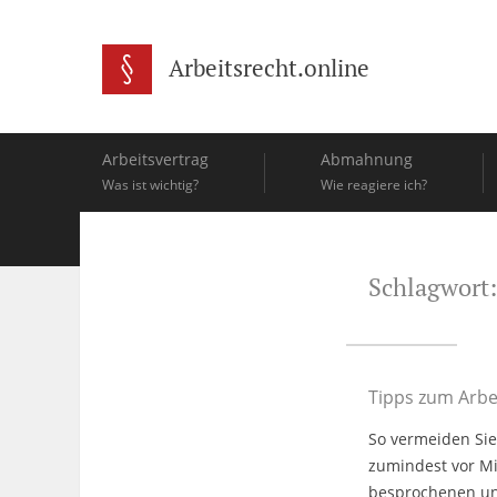
Arbeitsrecht.online
Arbeitsvertrag
Abmahnung
Was ist wichtig?
Wie reagiere ich?
Schlagwort:
Tipps zum Arbe
So vermeiden Sie
zumindest vor Mi
besprochenen und