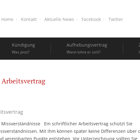
Home
Kontakt
Aktuelle News
Facebook
Twitter
Kündigung
Aufhebungsvertrag
Was jetzt?
Wann lohnt er sich?
Arbeitsvertrag
itsvertrag
 Missverständnisse Ein schriftlicher Arbeitsvertrag schützt Sie
ssverständnissen. Mit ihm können später keine Differenzen über 
 vereinbarten Punkte entstehen. Vor Unterzeichnung sollten Sie