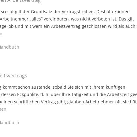
nen Arbeitsvertrag
tsrecht gilt der Grundsatz der Vertragsfreiheit. Deshalb können
rbeitnehmer „alles“ vereinbaren, was nicht verboten ist. Das gilt
rage, ob und mit wem ein Arbeitsvertrag geschlossen wird als auch 
en
andbuch
eitsvertrags
ag kommt schon zustande, sobald Sie sich mit Ihrem künftigen
dessen Eckpunkte, d. h. über Ihre Tätigkeit und die Arbeitszeit gee
inen schriftlichen Vertrag gibt, glauben Arbeitnehmer oft, sie hä
sen
andbuch