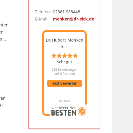
Telefon:
02381 988448
E-Mail:
menken@dr-eick.de
chten
en
Dr. Hubert Menken
...
Hamm
Sehr gut
288 Bewertungen
auf 6 Portalen
Jetzt bewerten
gen
08/2026
er
Dr. Hubert Menken
hat
4.88
von
5
Sternen |
288
Dr.
Hubert
Menken
Bewertungen
auf