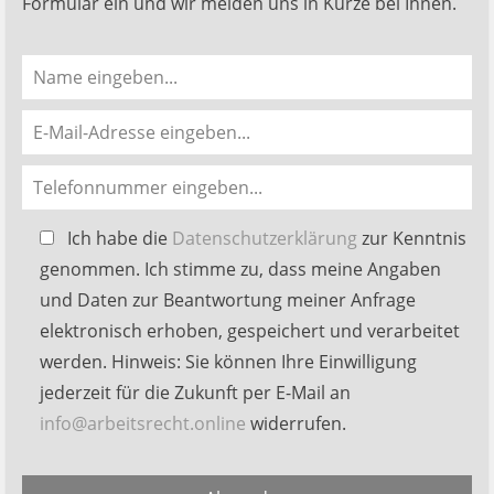
Formular ein und wir melden uns in Kürze bei Ihnen.
Bitte
Ich habe die
Datenschutzerklärung
zur Kenntnis
lasse
genommen. Ich stimme zu, dass meine Angaben
dieses
und Daten zur Beantwortung meiner Anfrage
Feld
elektronisch erhoben, gespeichert und verarbeitet
leer.
werden. Hinweis: Sie können Ihre Einwilligung
jederzeit für die Zukunft per E-Mail an
info@arbeitsrecht.online
widerrufen.
Alternative: