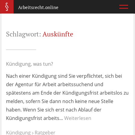
Arbeitsrecht.online
Arbeitsvertrag
Schlagwort:
Auskünfte
Was ist wichtig?
Abmahnung
Wie reagiere ich?
Kündigung, was tun?
Nach einer Kündigung sind Sie verpflichtet, sich bei
Kündigung
der Agentur für Arbeit arbeitssuchend und
Was jetzt?
spätestens am Ende der Kündigungsfrist arbeitslos zu
melden, sofern Sie dann noch keine neue Stelle
Aufhebungsvertrag
haben. Wenn Sie sich erst nach Ablauf der
Wann lohnt er sich?
Kündigungsfrist arbeits...
Weiterlesen
Zeugnis
Kündigung
Ratgeber