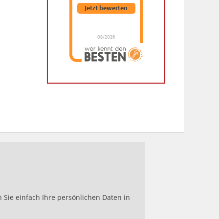
Jetzt bewerten
08/2026
Dr. Hubert Menken
hat
4.88
von
5
Sternen |
288
Dr.
Hubert
Menken
Bewertungen
auf
werkenntdenBESTEN.de
Sie einfach Ihre persönlichen Daten in