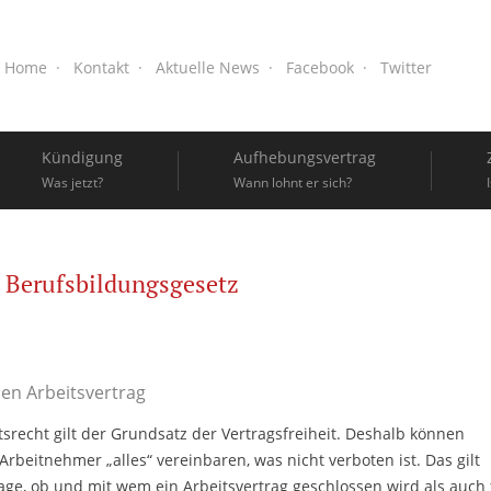
Home
Kontakt
Aktuelle News
Facebook
Twitter
Kündigung
Aufhebungsvertrag
Was jetzt?
Wann lohnt er sich?
Berufsbildungsgesetz
nen Arbeitsvertrag
tsrecht gilt der Grundsatz der Vertragsfreiheit. Deshalb können
rbeitnehmer „alles“ vereinbaren, was nicht verboten ist. Das gilt
rage, ob und mit wem ein Arbeitsvertrag geschlossen wird als auch 