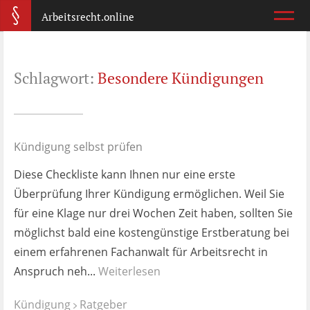
Arbeitsrecht.online
Arbeitsvertrag
Schlagwort:
Besondere Kündigungen
Was ist wichtig?
Abmahnung
Wie reagiere ich?
Kündigung selbst prüfen
Diese Checkliste kann Ihnen nur eine erste
Kündigung
Überprüfung Ihrer Kündigung ermöglichen. Weil Sie
Was jetzt?
für eine Klage nur drei Wochen Zeit haben, sollten Sie
möglichst bald eine kostengünstige Erstberatung bei
Aufhebungsvertrag
einem erfahrenen Fachanwalt für Arbeitsrecht in
Wann lohnt er sich?
Anspruch neh...
Weiterlesen
Zeugnis
Kündigung
Ratgeber