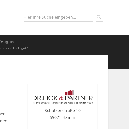
Zeugnis
Ist es wirklich gut?
Schützenstraße 10
her
59071 Hamm
inen