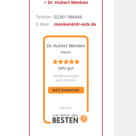
> Dr. Hubert Menken
Telefon:
02381 988448
E-Mail:
menken@dr-eick.de
Dr. Hubert Menken
Hamm
Sehr gut
288 Bewertungen
auf 6 Portalen
Jetzt bewerten
08/2026
Dr. Hubert Menken
hat
4.88
von
5
Sternen |
288
Dr.
Hubert
Menken
Bewertungen