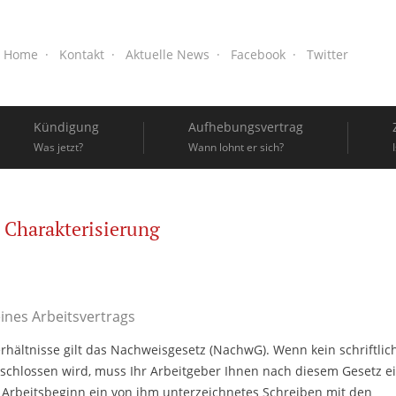
Home
Kontakt
Aktuelle News
Facebook
Twitter
Kündigung
Aufhebungsvertrag
Was jetzt?
Wann lohnt er sich?
Charakterisierung
ines Arbeitsvertrags
erhältnisse gilt das Nachweisgesetz (NachwG). Wenn kein schriftlic
eschlossen wird, muss Ihr Arbeitgeber Ihnen nach diesem Gesetz e
Arbeitsbeginn ein von ihm unterzeichnetes Schreiben mit den