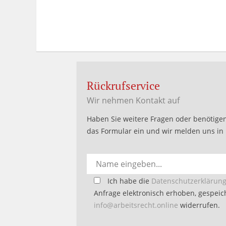
Rückrufservice
Wir nehmen Kontakt auf
Haben Sie weitere Fragen oder benötigen
das Formular ein und wir melden uns in 
Bitte
Ich habe die
Datenschutzerklärun
lasse
Anfrage elektronisch erhoben, gespeich
dieses
info@arbeitsrecht.online
widerrufen.
Feld
Alternative: