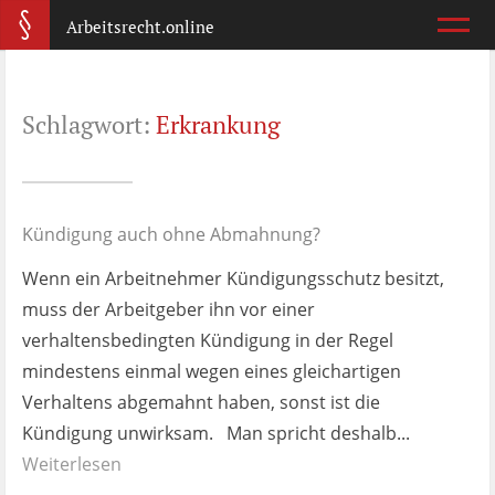
Arbeitsrecht.online
Arbeitsvertrag
Schlagwort:
Erkrankung
Was ist wichtig?
Abmahnung
Wie reagiere ich?
Kündigung auch ohne Abmahnung?
Wenn ein Arbeitnehmer Kündigungsschutz besitzt,
Kündigung
muss der Arbeitgeber ihn vor einer
Was jetzt?
verhaltensbedingten Kündigung in der Regel
mindestens einmal wegen eines gleichartigen
Aufhebungsvertrag
Verhaltens abgemahnt haben, sonst ist die
Wann lohnt er sich?
Kündigung unwirksam. Man spricht deshalb...
Weiterlesen
Zeugnis