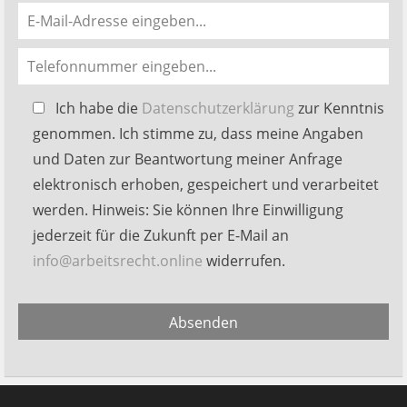
Bitte
Ich habe die
Datenschutzerklärung
zur Kenntnis
lasse
genommen. Ich stimme zu, dass meine Angaben
dieses
und Daten zur Beantwortung meiner Anfrage
Feld
elektronisch erhoben, gespeichert und verarbeitet
leer.
werden. Hinweis: Sie können Ihre Einwilligung
jederzeit für die Zukunft per E-Mail an
info@arbeitsrecht.online
widerrufen.
Alternative:
Absenden