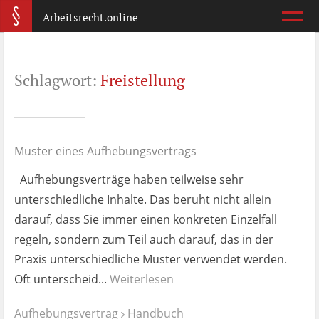
Arbeitsrecht.online
Arbeitsvertrag
Schlagwort:
Freistellung
Was ist wichtig?
Abmahnung
Wie reagiere ich?
Muster eines Aufhebungsvertrags
Aufhebungsverträge haben teilweise sehr
Kündigung
unterschiedliche Inhalte. Das beruht nicht allein
Was jetzt?
darauf, dass Sie immer einen konkreten Einzelfall
regeln, sondern zum Teil auch darauf, das in der
Aufhebungsvertrag
Praxis unterschiedliche Muster verwendet werden.
Wann lohnt er sich?
Oft unterscheid...
Weiterlesen
Zeugnis
Aufhebungsvertrag
Handbuch