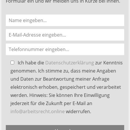
Formular ein und wir melden uns in Kürze bei Ihnen.
Bitte
Ich habe die
Datenschutzerklärung
zur Kenntnis
lasse
genommen. Ich stimme zu, dass meine Angaben
dieses
und Daten zur Beantwortung meiner Anfrage
Feld
elektronisch erhoben, gespeichert und verarbeitet
leer.
werden. Hinweis: Sie können Ihre Einwilligung
jederzeit für die Zukunft per E-Mail an
info@arbeitsrecht.online
widerrufen.
Alternative: