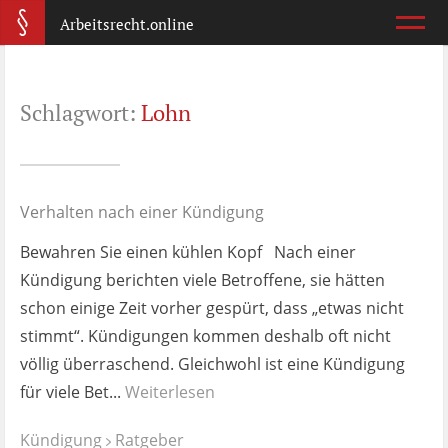
Arbeitsrecht.online
Arbeitsvertrag
Schlagwort:
Lohn
Was ist wichtig?
Abmahnung
Wie reagiere ich?
Verhalten nach einer Kündigung
Bewahren Sie einen kühlen Kopf Nach einer
Kündigung
Kündigung berichten viele Betroffene, sie hätten
Was jetzt?
schon einige Zeit vorher gespürt, dass „etwas nicht
stimmt“. Kündigungen kommen deshalb oft nicht
Aufhebungsvertrag
völlig überraschend. Gleichwohl ist eine Kündigung
Wann lohnt er sich?
für viele Bet...
Weiterlesen
Zeugnis
Kündigung
Ratgeber