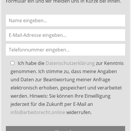
Formular ein und wir melden uns in Kürze bei Ihnen.
Bitte
Ich habe die
Datenschutzerklärung
zur Kenntnis
lasse
genommen. Ich stimme zu, dass meine Angaben
dieses
und Daten zur Beantwortung meiner Anfrage
Feld
elektronisch erhoben, gespeichert und verarbeitet
leer.
werden. Hinweis: Sie können Ihre Einwilligung
jederzeit für die Zukunft per E-Mail an
info@arbeitsrecht.online
widerrufen.
Alternative: