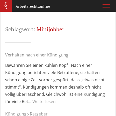
Arbeitsrecht.online
Arbeitsvertrag
Schlagwort:
Minijobber
Was ist wichtig?
Abmahnung
Wie reagiere ich?
Verhalten nach einer Kündigung
Bewahren Sie einen kühlen Kopf Nach einer
Kündigung
Kündigung berichten viele Betroffene, sie hätten
Was jetzt?
schon einige Zeit vorher gespürt, dass „etwas nicht
stimmt“. Kündigungen kommen deshalb oft nicht
Aufhebungsvertrag
völlig überraschend. Gleichwohl ist eine Kündigung
Wann lohnt er sich?
für viele Bet...
Weiterlesen
Zeugnis
Kündigung
Ratgeber