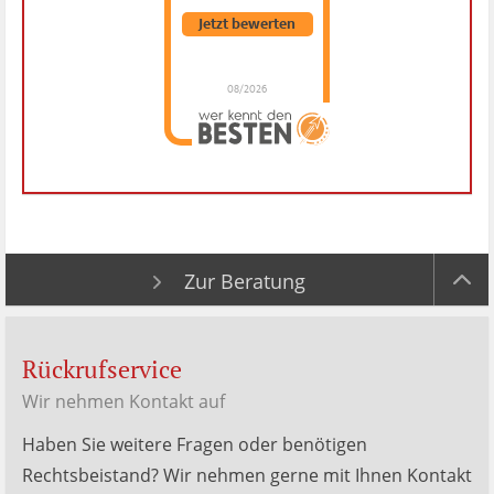
Jetzt bewerten
08/2026
Dr. Hubert Menken
hat
4.88
von
5
Sternen |
288
Dr.
Hubert
Menken
Bewertungen
auf
werkenntdenBESTEN.de
Zur Beratung
Rückrufservice
Wir nehmen Kontakt auf
Haben Sie weitere Fragen oder benötigen
Rechtsbeistand? Wir nehmen gerne mit Ihnen Kontakt