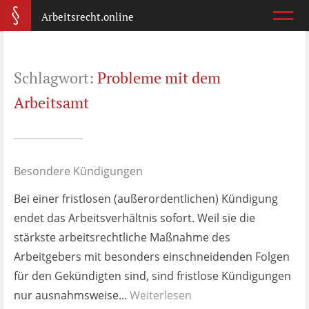
Arbeitsrecht.online
Arbeitsvertrag
Schlagwort:
Probleme mit dem
Was ist wichtig?
Arbeitsamt
Abmahnung
Wie reagiere ich?
Besondere Kündigungen
Kündigung
Bei einer fristlosen (außerordentlichen) Kündigung
Was jetzt?
endet das Arbeitsverhältnis sofort. Weil sie die
stärkste arbeitsrechtliche Maßnahme des
Aufhebungsvertrag
Arbeitgebers mit besonders einschneidenden Folgen
Wann lohnt er sich?
für den Gekündigten sind, sind fristlose Kündigungen
nur ausnahmsweise...
Zeugnis
Weiterlesen