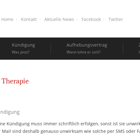
Home
Kontakt
Aktuelle News
Facebook
Twitter
Kündigung
Aufhebungsvertrag
Was jetzt?
Wann lohnt er sich?
Therapie
ündigung
ine Kündigung muss immer schriftlich erfolgen, sonst ist sie unwi
Mail sind deshalb genauso unwirksam wie solche per SMS oder Fax