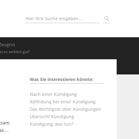
Zeugnis
Ist es wirklich gut?
Was Sie interessieren könnte:
Nach einer Kündigung
Abfindung bei einer Kündigung
Das Wichtigste über Kündigungen
Übersicht Kündigung
rksam.
Kündigung, was tun?
....