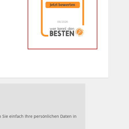
Jetzt bewerten
08/2026
Dr. Hubert Menken
hat
4.88
von
5
Sternen |
288
Dr.
Hubert
Menken
Bewertungen
auf
werkenntdenBESTEN.de
Sie einfach Ihre persönlichen Daten in