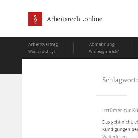
Arbeitsrecht.online
Arbeitsvertrag
Abmahnung
Was ist wichtig?
Wie reagiere ich?
Schlagwort:
Irrtümer zur K
Das geht nicht, e
Kündigungen per 
Weiterlesen