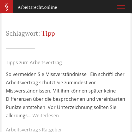
Arbeitsrecht.online
Arbeitsvertrag
Schlagwort:
Tipp
Was ist wichtig?
Abmahnung
Wie reagiere ich?
Tipps zum Arbeitsvertrag
So vermeiden Sie Missverständnisse Ein schriftlicher
Kündigung
Arbeitsvertrag schützt Sie zumindest vor
Was jetzt?
Missverständnissen. Mit ihm können später keine
Differenzen über die besprochenen und vereinbarten
Aufhebungsvertrag
Punkte entstehen. Vor Unterzeichnung sollten Sie
Wann lohnt er sich?
allerdings...
Weiterlesen
Zeugnis
Arbeitsvertrag
Ratgeber