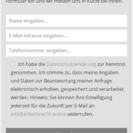
Formular ein und wir melden uns in Kürze bei Ihnen.
Bitte
Ich habe die
Datenschutzerklärung
zur Kenntnis
lasse
genommen. Ich stimme zu, dass meine Angaben
dieses
und Daten zur Beantwortung meiner Anfrage
Feld
elektronisch erhoben, gespeichert und verarbeitet
leer.
werden. Hinweis: Sie können Ihre Einwilligung
jederzeit für die Zukunft per E-Mail an
info@arbeitsrecht.online
widerrufen.
Alternative: