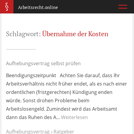
Arbeitsrecht.online
Arbeitsvertrag
Schlagwort:
Übernahme der Kosten
Was ist wichtig?
Abmahnung
Wie reagiere ich?
Aufhebungsvertrag selbst prüfen
Beendigungszeitpunkt Achten Sie darauf, dass Ihr
Kündigung
Arbeitsverhältnis nicht früher endet, als es nach einer
Was jetzt?
ordentlichen (fristgerechten) Kündigung enden
würde. Sonst drohen Probleme beim
Aufhebungsvertrag
Arbeitslosengeld. Zumindest wird das Arbeitsamt
Wann lohnt er sich?
dann das Ruhen des A...
Weiterlesen
Zeugnis
Aufhebungsvertrag
Ratgeber