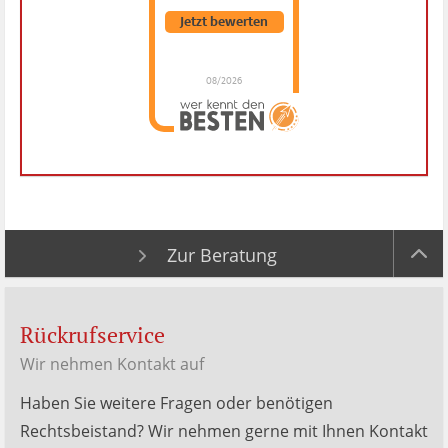
Jetzt bewerten
08/2026
Dr. Hubert Menken
hat
4.88
von
5
Sternen |
288
Dr.
Hubert
Menken
Bewertungen
auf
werkenntdenBESTEN.de
Zur Beratung
Rückrufservice
Wir nehmen Kontakt auf
Haben Sie weitere Fragen oder benötigen
Rechtsbeistand? Wir nehmen gerne mit Ihnen Kontakt