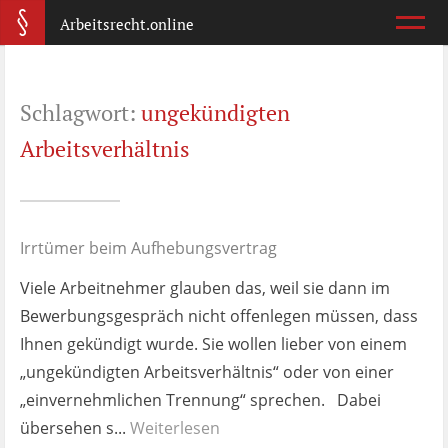
Arbeitsrecht.online
Arbeitsvertrag
Schlagwort:
ungekündigten
Was ist wichtig?
Arbeitsverhältnis
Abmahnung
Wie reagiere ich?
Irrtümer beim Aufhebungsvertrag
Kündigung
Viele Arbeitnehmer glauben das, weil sie dann im
Was jetzt?
Bewerbungsgespräch nicht offenlegen müssen, dass
Ihnen gekündigt wurde. Sie wollen lieber von einem
Aufhebungsvertrag
„ungekündigten Arbeitsverhältnis“ oder von einer
Wann lohnt er sich?
„einvernehmlichen Trennung“ sprechen. Dabei
übersehen s...
Zeugnis
Weiterlesen