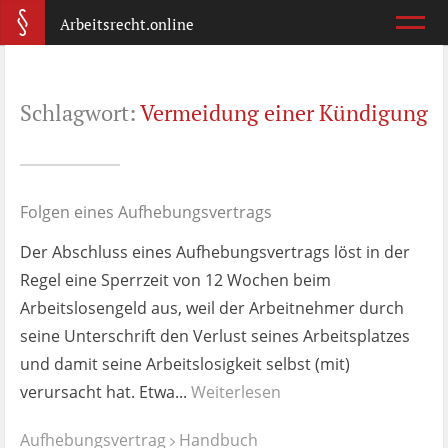
Arbeitsrecht.online
Arbeitsvertrag
Schlagwort:
Vermeidung einer Kündigung
Was ist wichtig?
Abmahnung
Wie reagiere ich?
Folgen eines Aufhebungsvertrags
Der Abschluss eines Aufhebungsvertrags löst in der
Kündigung
Regel eine Sperrzeit von 12 Wochen beim
Was jetzt?
Arbeitslosengeld aus, weil der Arbeitnehmer durch
seine Unterschrift den Verlust seines Arbeitsplatzes
Aufhebungsvertrag
und damit seine Arbeitslosigkeit selbst (mit)
Wann lohnt er sich?
verursacht hat. Etwa...
Weiterlesen
Zeugnis
Aufhebungsvertrag
Handbuch