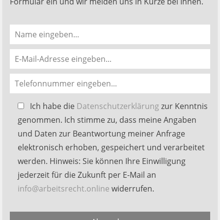
Formular ein und wir melden uns in Kürze bei Ihnen.
Bitte
Ich habe die
Datenschutzerklärung
zur Kenntnis
lasse
genommen. Ich stimme zu, dass meine Angaben
dieses
und Daten zur Beantwortung meiner Anfrage
Feld
elektronisch erhoben, gespeichert und verarbeitet
leer.
werden. Hinweis: Sie können Ihre Einwilligung
jederzeit für die Zukunft per E-Mail an
info@arbeitsrecht.online
widerrufen.
Alternative: