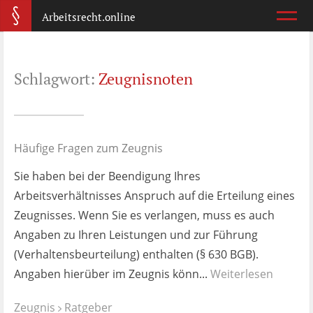
Arbeitsrecht.online
Arbeitsvertrag
Schlagwort:
Zeugnisnoten
Was ist wichtig?
Abmahnung
Wie reagiere ich?
Häufige Fragen zum Zeugnis
Sie haben bei der Beendigung Ihres
Kündigung
Arbeitsverhältnisses Anspruch auf die Erteilung eines
Was jetzt?
Zeugnisses. Wenn Sie es verlangen, muss es auch
Angaben zu Ihren Leistungen und zur Führung
Aufhebungsvertrag
(Verhaltensbeurteilung) enthalten (§ 630 BGB).
Wann lohnt er sich?
Angaben hierüber im Zeugnis könn...
Weiterlesen
Zeugnis
Zeugnis
Ratgeber