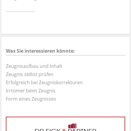
Ist es wirklich gut?
Kontakt
News
Was Sie interessieren könnte:
Impressum
Zeugnisaufbau und Inhalt
Datenschutz
Zeugnis selbst prüfen
Erfolgreich bei Zeugniskorrekturen
Irrtümer beim Zeugnis
Form eines Zeugnisses