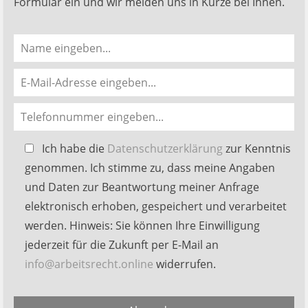
Formular ein und wir melden uns in Kürze bei Ihnen.
Bitte
Ich habe die
Datenschutzerklärung
zur Kenntnis
lasse
genommen. Ich stimme zu, dass meine Angaben
dieses
und Daten zur Beantwortung meiner Anfrage
Feld
elektronisch erhoben, gespeichert und verarbeitet
leer.
werden. Hinweis: Sie können Ihre Einwilligung
jederzeit für die Zukunft per E-Mail an
info@arbeitsrecht.online
widerrufen.
Alternative: