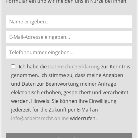
Formular ein und wir melden uns in Kürze bei Ihnen.
Bitte
Ich habe die
Datenschutzerklärung
zur Kenntnis
lasse
genommen. Ich stimme zu, dass meine Angaben
dieses
und Daten zur Beantwortung meiner Anfrage
Feld
elektronisch erhoben, gespeichert und verarbeitet
leer.
werden. Hinweis: Sie können Ihre Einwilligung
jederzeit für die Zukunft per E-Mail an
info@arbeitsrecht.online
widerrufen.
Alternative: