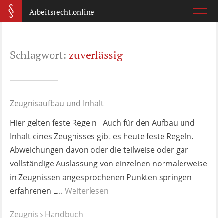
Arbeitsrecht.online
Arbeitsvertrag
Schlagwort:
zuverlässig
Was ist wichtig?
Abmahnung
Wie reagiere ich?
Zeugnisaufbau und Inhalt
Hier gelten feste Regeln Auch für den Aufbau und
Kündigung
Inhalt eines Zeugnisses gibt es heute feste Regeln.
Was jetzt?
Abweichungen davon oder die teilweise oder gar
vollständige Auslassung von einzelnen normalerweise
Aufhebungsvertrag
in Zeugnissen angesprochenen Punkten springen
Wann lohnt er sich?
erfahrenen L...
Weiterlesen
Zeugnis
Zeugnis
Handbuch