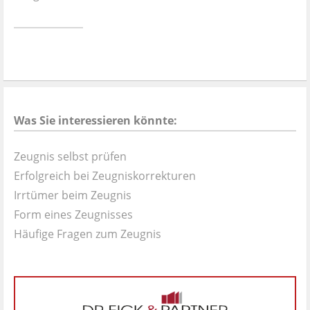
Ist es wirklich gut?
Kontakt
News
Was Sie interessieren könnte:
Impressum
Zeugnis selbst prüfen
Datenschutz
Erfolgreich bei Zeugniskorrekturen
Irrtümer beim Zeugnis
Form eines Zeugnisses
Häufige Fragen zum Zeugnis