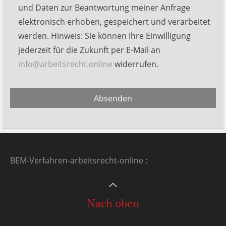
dieses
und Daten zur Beantwortung meiner Anfrage
Feld
elektronisch erhoben, gespeichert und verarbeitet
leer.
werden. Hinweis: Sie können Ihre Einwilligung
jederzeit für die Zukunft per E-Mail an
info@arbeitsrecht.online
widerrufen.
Alternative:
Absenden
BEM-Verfahren-arbeitsrecht-online
:
Nach oben