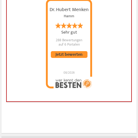
Dr. Hubert Menken
Hamm
Sehr gut
288 Bewertungen
auf 6 Portalen
Jetzt bewerten
08/2026
Dr. Hubert Menken
hat
4.88
von
5
Sternen |
288
Dr.
Hubert
Menken
Bewertungen
auf
werkenntdenBESTEN.de