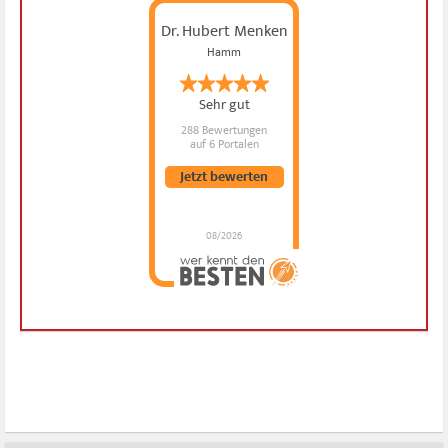
Dr. Hubert Menken
Hamm
Sehr gut
288 Bewertungen
auf 6 Portalen
Jetzt bewerten
08/2026
Dr. Hubert Menken
hat
4.88
von
5
Sternen |
288
Dr.
Hubert
Menken
Bewertungen
auf
werkenntdenBESTEN.de