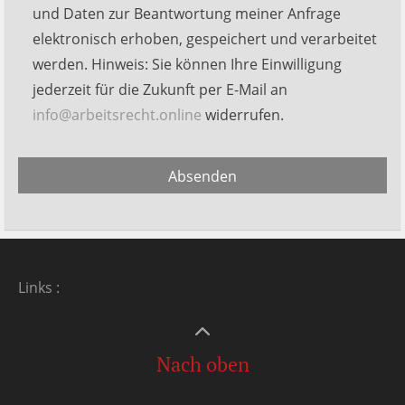
dieses
und Daten zur Beantwortung meiner Anfrage
Feld
elektronisch erhoben, gespeichert und verarbeitet
leer.
werden. Hinweis: Sie können Ihre Einwilligung
jederzeit für die Zukunft per E-Mail an
info@arbeitsrecht.online
widerrufen.
Alternative:
Absenden
Links
:
Nach oben