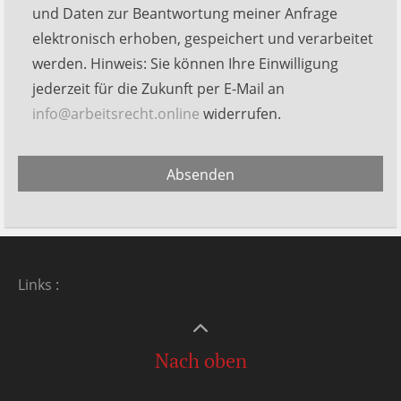
dieses
und Daten zur Beantwortung meiner Anfrage
Feld
elektronisch erhoben, gespeichert und verarbeitet
leer.
werden. Hinweis: Sie können Ihre Einwilligung
jederzeit für die Zukunft per E-Mail an
info@arbeitsrecht.online
widerrufen.
Alternative:
Absenden
Links
:
Nach oben