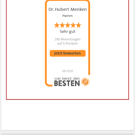
Dr. Hubert Menken
Hamm
Sehr gut
288 Bewertungen
auf 6 Portalen
Jetzt bewerten
08/2026
Dr. Hubert Menken
hat
4.88
von
5
Sternen |
288
Dr.
Hubert
Menken
Bewertungen
auf
werkenntdenBESTEN.de