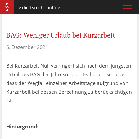
Arbeitsrecht.online
Arbeitsvertrag
BAG: Weniger Urlaub bei Kurzarbeit
Was ist wichtig?
6. Dezember 2021
Abmahnung
Wie reagiere ich?
Bei Kurzarbeit Null verringert sich nach dem jüngsten
Urteil des BAG der Jahresurlaub. Es hat entschieden,
Kündigung
dass der Wegfall einzelner Arbeitstage aufgrund von
Was jetzt?
Kurzarbeit bei dessen Berechnung zu berücksichtigen
ist.
Aufhebungsvertrag
Wann lohnt er sich?
Hintergrund:
Zeugnis