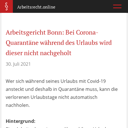
Arbeitsrecht.online
Arbeitsvertrag
Arbeitsgericht Bonn: Bei Corona-
Was ist wichtig?
Quarantäne während des Urlaubs wird
Abmahnung
dieser nicht nachgeholt
Wie reagiere ich?
30. Juli 2021
Kündigung
Wer sich während seines Urlaubs mit Covid-19
Was jetzt?
ansteckt und deshalb in Quarantäne muss, kann die
verlorenen Urlaubstage nicht automatisch
Aufhebungsvertrag
nachholen.
Wann lohnt er sich?
Hintergrund:
Zeugnis