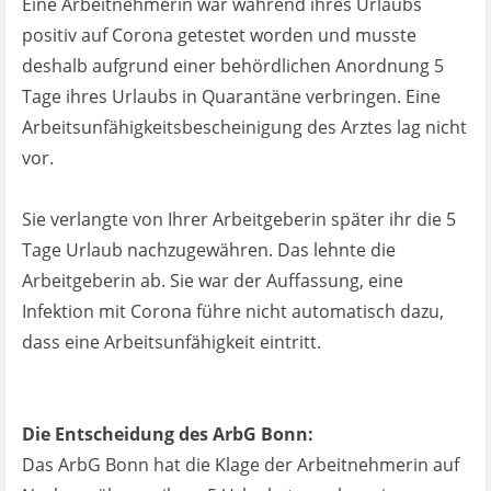
Eine Arbeitnehmerin war während ihres Urlaubs
Ist es wirklich gut?
positiv auf Corona getestet worden und musste
deshalb aufgrund einer behördlichen Anordnung 5
Kontakt
Tage ihres Urlaubs in Quarantäne verbringen. Eine
Arbeitsunfähigkeitsbescheinigung des Arztes lag nicht
News
vor.
Impressum
Sie verlangte von Ihrer Arbeitgeberin später ihr die 5
Tage Urlaub nachzugewähren. Das lehnte die
Datenschutz
Arbeitgeberin ab. Sie war der Auffassung, eine
Infektion mit Corona führe nicht automatisch dazu,
dass eine Arbeitsunfähigkeit eintritt.
Die Entscheidung des ArbG Bonn:
Das ArbG Bonn hat die Klage der Arbeitnehmerin auf