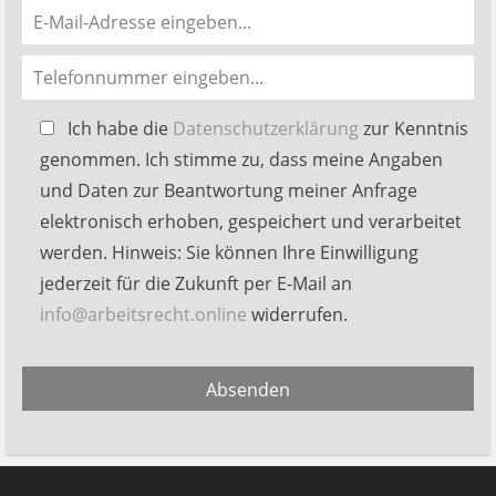
Bitte
Ich habe die
Datenschutzerklärung
zur Kenntnis
lasse
genommen. Ich stimme zu, dass meine Angaben
dieses
und Daten zur Beantwortung meiner Anfrage
Feld
elektronisch erhoben, gespeichert und verarbeitet
leer.
werden. Hinweis: Sie können Ihre Einwilligung
jederzeit für die Zukunft per E-Mail an
info@arbeitsrecht.online
widerrufen.
Alternative:
Absenden