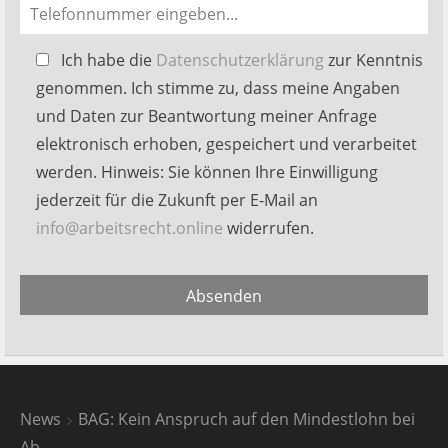
Bitte
Ich habe die
Datenschutzerklärung
zur Kenntnis
lasse
genommen. Ich stimme zu, dass meine Angaben
dieses
und Daten zur Beantwortung meiner Anfrage
Feld
elektronisch erhoben, gespeichert und verarbeitet
leer.
werden. Hinweis: Sie können Ihre Einwilligung
jederzeit für die Zukunft per E-Mail an
info@arbeitsrecht.online
widerrufen.
Alternative:
Absenden
News
BAG: Kein Anspruch auf den Mindestlohn bei
Ab...