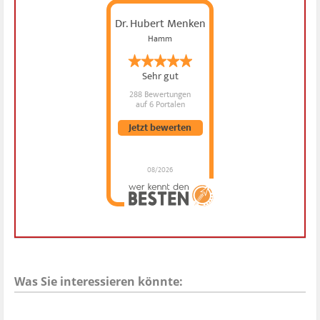
Dr. Hubert Menken
Hamm
Sehr gut
288 Bewertungen
auf 6 Portalen
Jetzt bewerten
08/2026
Dr. Hubert Menken
hat
4.88
von
5
Sternen |
288
Dr.
Hubert
Menken
Bewertungen
auf
werkenntdenBESTEN.de
Was Sie interessieren könnte: