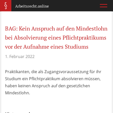
Arbeitsrecht.online
Arbeitsvertrag
BAG: Kein Anspruch auf den Mindestlohn
Was ist wichtig?
bei Absolvierung eines Pflichtpraktikums
Abmahnung
vor der Aufnahme eines Studiums
Wie reagiere ich?
1. Februar 2022
Kündigung
Praktikanten, die als Zugangsvoraussetzung für ihr
Was jetzt?
Studium ein Pflichtpraktikum absolvieren müssen,
haben keinen Anspruch auf den gesetzlichen
Aufhebungsvertrag
Mindestlohn.
Wann lohnt er sich?
Zeugnis