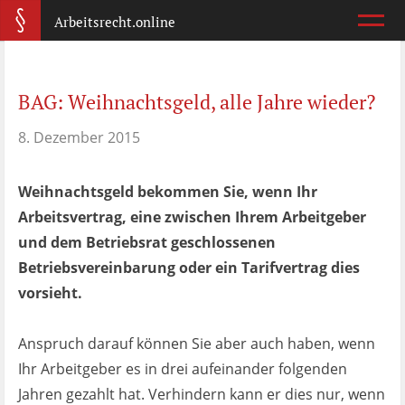
Arbeitsrecht.online
Arbeitsvertrag
BAG: Weihnachtsgeld, alle Jahre wieder?
Was ist wichtig?
8. Dezember 2015
Abmahnung
Wie reagiere ich?
Weihnachtsgeld bekommen Sie, wenn Ihr
Arbeitsvertrag, eine zwischen Ihrem Arbeitgeber
Kündigung
und dem Betriebsrat geschlossenen
Was jetzt?
Betriebsvereinbarung oder ein Tarifvertrag dies
vorsieht.
Aufhebungsvertrag
Wann lohnt er sich?
Anspruch darauf können Sie aber auch haben, wenn
Ihr Arbeitgeber es in drei aufeinander folgenden
Zeugnis
Jahren gezahlt hat. Verhindern kann er dies nur, wenn