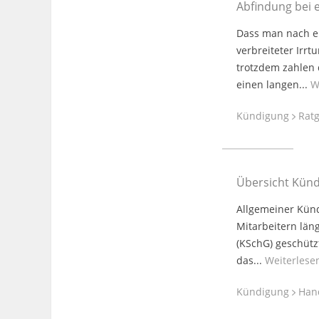
Abfindung bei 
Dass man nach ei
verbreiteter Irr
trotzdem zahlen 
einen langen...
W
Kündigung
Ratg
Übersicht Kün
Allgemeiner Künd
Mitarbeitern län
(KSchG) geschütz
das...
Weiterlese
Kündigung
Han