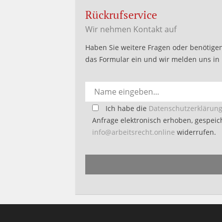
Rückrufservice
Wir nehmen Kontakt auf
Haben Sie weitere Fragen oder benötigen
das Formular ein und wir melden uns in 
Bitte
Ich habe die
Datenschutzerklärun
lasse
Anfrage elektronisch erhoben, gespeich
dieses
info@arbeitsrecht.online
widerrufen.
Feld
Alternative:
leer.