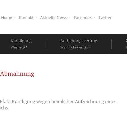
Home
Kontakt
Aktuelle News
Facebook
Twitter
Kündigung
Aufhebungsvertrag
Was jetzt?
Wann lohnt er sich?
Abmahnung
Pfalz: Kündigung wegen heimlicher Aufzeichnung eines
ächs