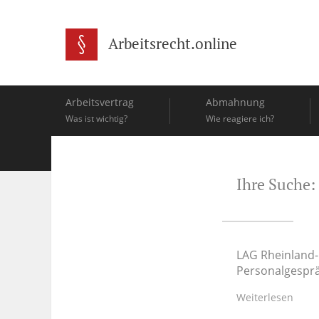
Arbeitsrecht.online
Arbeitsvertrag
Abmahnung
Was ist wichtig?
Wie reagiere ich?
Ihre Suche:
LAG Rheinland-
Personalgespr
Weiterlesen