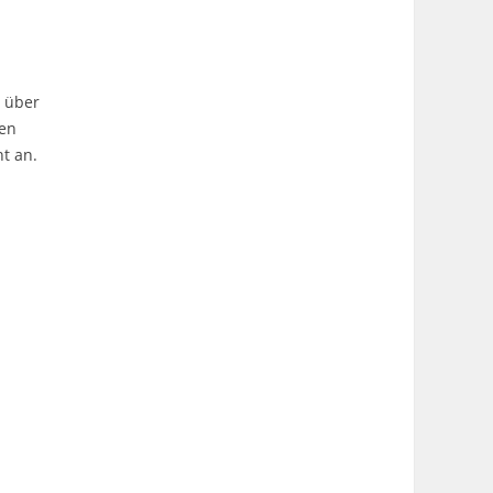
 über
ten
t an.