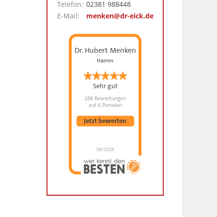
Telefon:
02381 988448
E-Mail:
menken@dr-eick.de
Dr. Hubert Menken
Hamm
Sehr gut
288 Bewertungen
auf 6 Portalen
Jetzt bewerten
08/2026
Dr. Hubert Menken
hat
4.88
von
5
Sternen |
288
Dr.
Hubert
Menken
Bewertungen
auf
werkenntdenBESTEN.de