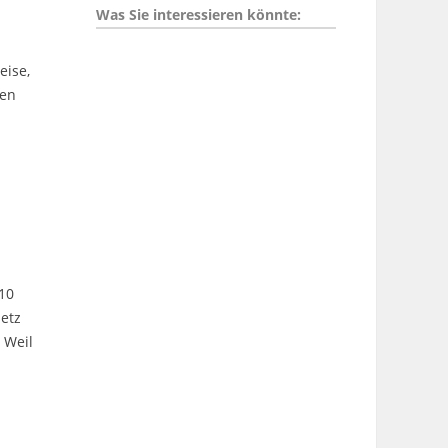
Was Sie interessieren könnte:
eise,
len
10
etz
 Weil