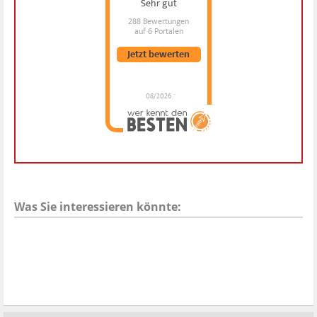
Sehr gut
288 Bewertungen
auf 6 Portalen
Jetzt bewerten
08/2026
Dr. Hubert Menken
hat
4.88
von
5
Sternen |
288
Dr.
Hubert
Menken
Bewertungen
auf
werkenntdenBESTEN.de
Was Sie interessieren könnte: