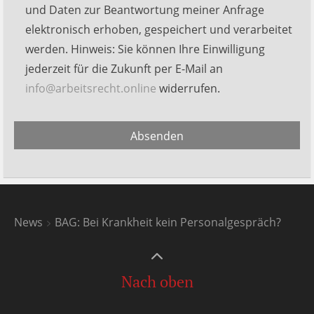
dieses
und Daten zur Beantwortung meiner Anfrage
Feld
elektronisch erhoben, gespeichert und verarbeitet
leer.
werden. Hinweis: Sie können Ihre Einwilligung
jederzeit für die Zukunft per E-Mail an
info@arbeitsrecht.online
widerrufen.
Alternative:
Absenden
News
BAG: Bei Krankheit kein Personalgespräch?
Nach oben