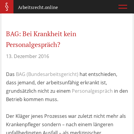
Arbeitsrecht.online
Arbeitsvertrag
BAG: Bei Krankheit kein
Was ist wichtig?
Personalgespräch?
Abmahnung
13. Dezember 2016
Wie reagiere ich?
Das
BAG
(Bundesarbeitsgericht)
hat entschieden,
Kündigung
dass jemand, der arbeitsunfähig erkrankt ist,
Was jetzt?
grundsätzlich nicht zu einem
Personalgespräch
in den
Betrieb kommen muss.
Aufhebungsvertrag
Wann lohnt er sich?
Der Kläger jenes Prozesses war zuletzt nicht mehr als
Krankenpfleger sondern – nach einem längeren
Zeugnis
unfallbedingten Ausfall – als medizinischer