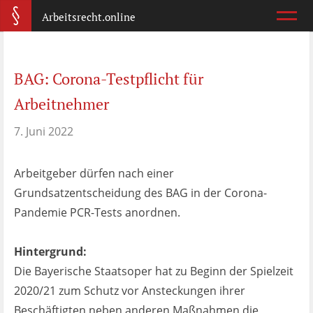
Arbeitsrecht.online
Arbeitsvertrag
BAG: Corona-Testpflicht für
Was ist wichtig?
Arbeitnehmer
Abmahnung
7. Juni 2022
Wie reagiere ich?
Arbeitgeber dürfen nach einer
Kündigung
Grundsatzentscheidung des BAG in der Corona-
Was jetzt?
Pandemie PCR-Tests anordnen.
Aufhebungsvertrag
Hintergrund:
Wann lohnt er sich?
Die Bayerische Staatsoper hat zu Beginn der Spielzeit
2020/21 zum Schutz vor Ansteckungen ihrer
Zeugnis
Beschäftigten neben anderen Maßnahmen die